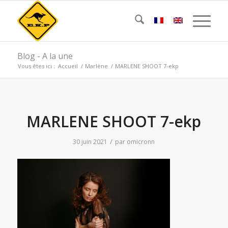
Blog - A la une
Vous êtes ici :
Accueil
/
Marlène
/
MARLENE SHOOT 7-ekp
MARLENE SHOOT 7-ekp
/
30 juin 2021
par
omicronn