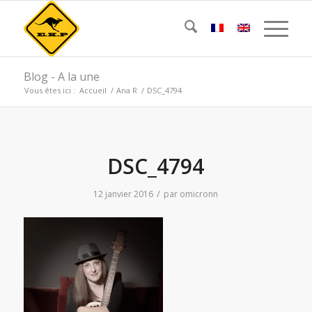
Blog - A la une
Vous êtes ici :
Accueil
/
Ana R
/
DSC_4794
DSC_4794
/
12 janvier 2016
par
omicronn